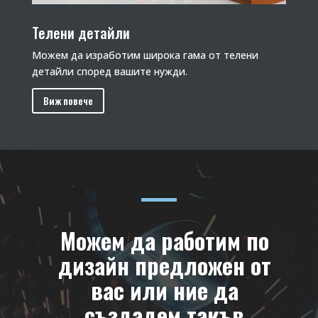
Телени детайли
Mожем да изработим широка гама от телени
детайли според вашите нужди.
Виж повече
Можем да работим по
дизайн предложен от
вас или ние да
създадем такъв