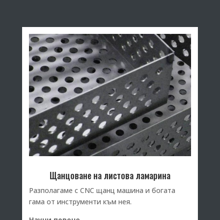
Щанцоване на листова ламарина
Разполагаме с CNC щанц машина и богата
гама от инструменти към нея.
Научи повече