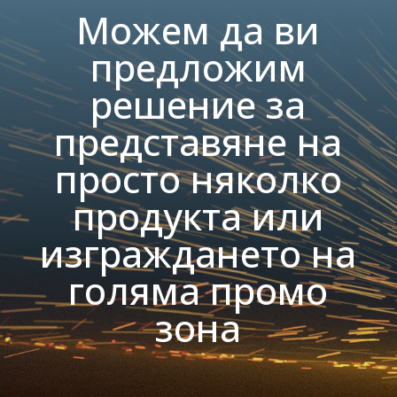
Можем да ви
предложим
решение за
представяне на
просто няколко
продукта или
изграждането на
голяма промо
зона